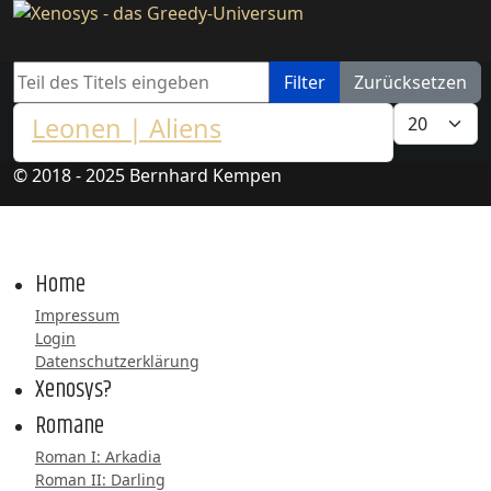
Teil des Titels eingeben
Filter
Zurücksetzen
Anzeige #
Leonen | Aliens
© 2018 - 2025 Bernhard Kempen
Home
Impressum
Login
Datenschutzerklärung
Xenosys?
Romane
Roman I: Arkadia
Roman II: Darling